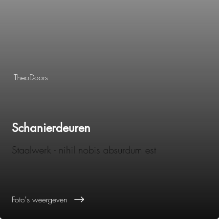
TheoDoors
Schanierdeuren
Staalwerk - nihil nobis absurdum est
Foto's weergeven